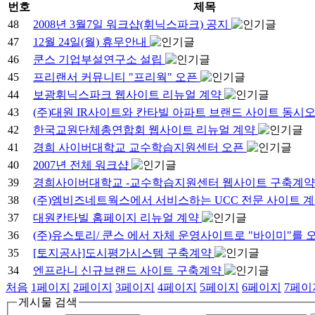
번호
제목
48
2008년 3월7일 워크샵(휘닉스파크) 공지
47
12월 24일(월) 휴무안내
46
쿤스 기업부설연구소 설립
45
프리랜서 커뮤니티 "프리웍" 오픈
44
보광휘닉스파크 웹사이트 리뉴얼 계약
43
(주)대원 IR사이트와 칸타빌 아파트 브랜드 사이트 동시
42
한국교원단체총연합회 웹사이트 리뉴얼 계약
41
경희 사이버대학교 교수학습지원센터 오픈
40
2007년 전체 워크샵
39
경희사이버대학교 -교수학습지원센터 웹사이트 구축계
38
(주)엠비즈네트웍스에서 서비스하는 UCC 전문 사이트 
37
대원칸타빌 홈페이지 리뉴얼 계약
36
(주)유스토리/ 쿤스 에서 자체 운영사이트로 "바이미"를 
35
[토지공사]도시평가시스템 구축계약
34
엔프라니 신규브랜드 사이트 구축계약
처음
1
페이지
2
페이지
3
페이지
4
페이지
5
페이지
6
페이지
7
페이
게시물 검색