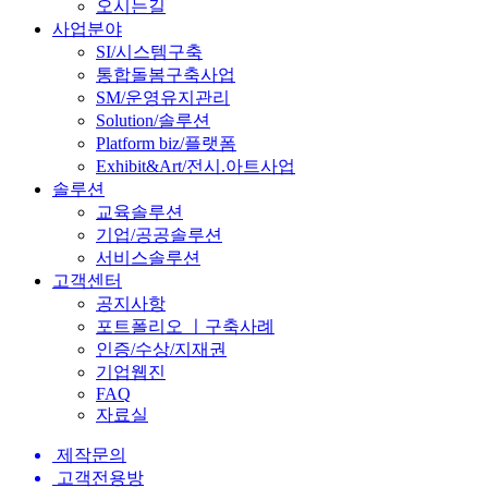
오시는길
사업분야
SI/시스템구축
통합돌봄구축사업
SM/운영유지관리
Solution/솔루션
Platform biz/플랫폼
Exhibit&Art/전시.아트사업
솔루션
교육솔루션
기업/공공솔루션
서비스솔루션
고객센터
공지사항
포트폴리오 ㅣ구축사례
인증/수상/지재권
기업웹진
FAQ
자료실
제작문의
고객전용방